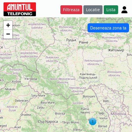
Filtreaza
Locatie
Lista
+
Deseneaza zona ta
−