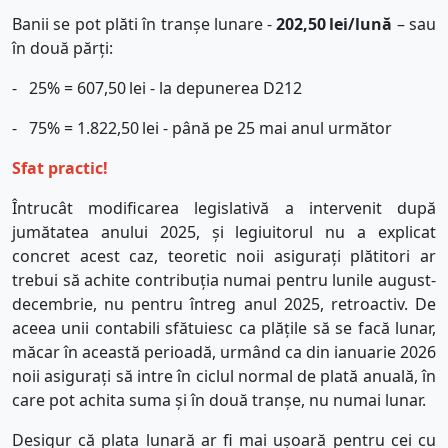
Banii se pot plăti în tranșe lunare -
202,50
lei/lună
– sau
în două părți:
-
25% = 607,50
lei - la depunerea D212
-
75% = 1.822,50
lei - până pe 25 mai anul următor
Sfat practic!
Întrucât modificarea legislativă a intervenit după
jumătatea anului 2025, și legiuitorul nu a explicat
concret acest caz, teoretic noii asigurați plătitori ar
trebui să achite contribuția numai pentru lunile august-
decembrie, nu pentru întreg anul 2025, retroactiv. De
aceea unii contabili sfătuiesc ca plățile să se facă lunar,
măcar în această perioadă, urmând ca din ianuarie 2026
noii asigurați să intre în ciclul normal de plată anuală, în
care pot achita suma și în două tranșe, nu numai lunar.
Desigur că plata lunară ar fi mai ușoară pentru cei cu