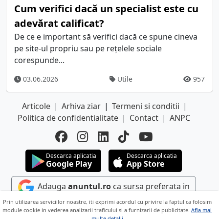
Cum verifici dacă un specialist este cu
adevărat calificat?
De ce e important să verifici dacă ce spune cineva
pe site-ul propriu sau pe rețelele sociale
corespunde...
03.06.2026
Utile
957
Articole
|
Arhiva ziar
|
Termeni si conditii
|
Politica de confidentialitate
|
Contact
|
ANPC
Descarca aplicatia
Descarca aplicatia
Google Play
App Store
Adauga
anuntul.ro
ca sursa preferata in
Google
Prin utilizarea serviciilor noastre, iti exprimi acordul cu privire la faptul ca folosim
module cookie in vederea analizarii traficului si a furnizarii de publicitate.
Afla mai
multe detalii