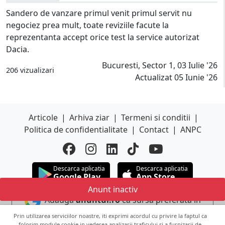
Sandero de vanzare primul venit primul servit nu
negociez prea mult, toate reviziile facute la
reprezentanta accept orice test la service autorizat
Dacia.
Bucuresti, Sector 1, 03 Iulie '26
206 vizualizari
Actualizat 05 Iunie '26
Articole
|
Arhiva ziar
|
Termeni si conditii
|
Politica de confidentialitate
|
Contact
|
ANPC
Descarca aplicatia
Descarca aplicatia
Google Play
App Store
Anunt inactiv
Adauga
anuntul.ro
ca sursa preferata in
Google
Prin utilizarea serviciilor noastre, iti exprimi acordul cu privire la faptul ca
folosim module cookie in vederea analizarii traficului si a furnizarii de