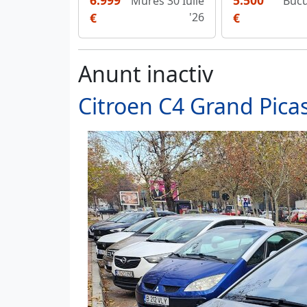
6.999
5.500
Mures 30 Iulie
Bucu
€
'26
€
Anunt inactiv
Citroen C4 Grand Pica