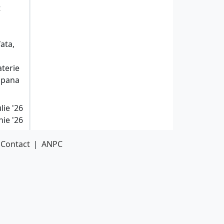
t
ata,
aterie
l pana
lie '26
nie '26
Contact
|
ANPC