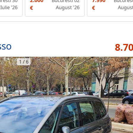
2.000
7.990
resti 30
Bucuresti 02
Bucurest
Iulie '26
€
August '26
€
August
sso
8.7
1 / 6