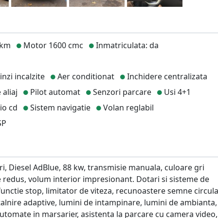
 km
Motor 1600 cmc
Inmatriculata: da
nzi incalzite
Aer conditionat
Inchidere centralizata
 aliaj
Pilot automat
Senzori parcare
Usi 4+1
io cd
Sistem navigatie
Volan reglabil
SP
ri, Diesel AdBlue, 88 kw, transmisie manuala, culoare gri
redus, volum interior impresionant. Dotari si sisteme de
 functie stop, limitator de viteza, recunoastere semne circula
ntalnire adaptive, lumini de intampinare, lumini de ambianta,
utomate in marsarier, asistenta la parcare cu camera video,