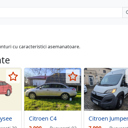
unturi cu caracteristici asemanatoare.
ate
lysee
Citroen C4