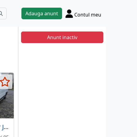
Adauga anunt
Contul meu
Anunt inactiv
Citroen Jumper Jumpy