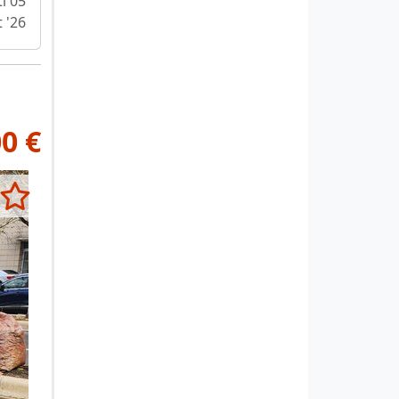
i 05
 '26
00 €