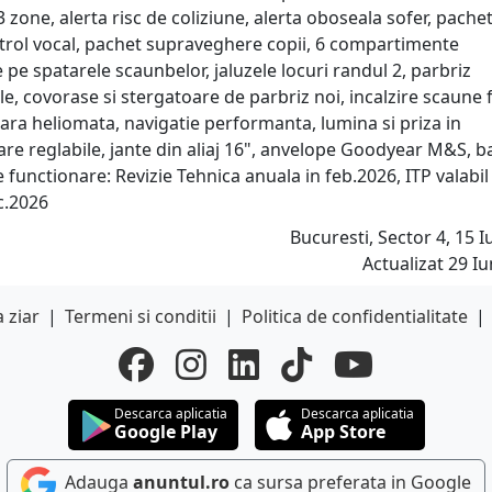
 zone, alerta risc de coliziune, alerta oboseala sofer, pache
trol vocal, pachet supraveghere copii, 6 compartimente
pe spatarele scaunbelor, jaluzele locuri randul 2, parbriz
e, covorase si stergatoare de parbriz noi, incalzire scaune f
ioara heliomata, navigatie performanta, lumina si priza in
are reglabile, jante din aliaj 16", anvelope Goodyear M&S, b
de functionare: Revizie Tehnica anuala in feb.2026, ITP valabi
c.2026
Bucuresti, Sector 4, 15 Iu
Actualizat 29 Iu
 ziar
|
Termeni si conditii
|
Politica de confidentialitate
|
Descarca aplicatia
Descarca aplicatia
Google Play
App Store
Adauga
anuntul.ro
ca sursa preferata in Google