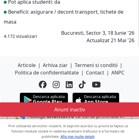
Pot aplica studenti: da
Beneficii: asigurare / decont transport, tichete de
masa
Bucuresti, Sector 3, 18 Iunie '26
4.172 vizualizari
Actualizat 21 Mai '26
Articole
|
Arhiva ziar
|
Termeni si conditii
|
Politica de confidentialitate
|
Contact
|
ANPC
Descarca aplicatia
Descarca aplicatia
Google Play
App Store
Anunt inactiv
Adauga
anuntul.ro
ca sursa preferata in
Google
Prin utilizarea serviciilor noastre, iti exprimi acordul cu privire la faptul ca
folosim module cookie in vederea analizarii traficului si a furnizarii de
publicitate.
Afla mai multe detalii
Copyright © 2026 ANUNTUL TELEFONIC