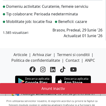
Domeniu activitate: Curatenie, femeie serviciu
Tip colaborare: Perioada nedeterminata
Mobilitate job: locatie fixa
Beneficii: cazare
Brasov, Predeal, 29 Iunie '26
1.585 vizualizari
Actualizat 01 Iunie '26
Articole
|
Arhiva ziar
|
Termeni si conditii
|
Politica de confidentialitate
|
Contact
|
ANPC
Descarca aplicatia
Descarca aplicatia
Google Play
App Store
Anunt inactiv
Adauga
anuntul.ro
ca sursa preferata in
Google
Prin utilizarea serviciilor noastre, iti exprimi acordul cu privire la faptul ca
folosim module cookie in vederea analizarii traficului si a furnizarii de